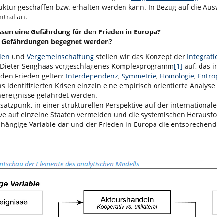
ruktur geschaffen bzw. erhalten werden kann. In Bezug auf die Au
ntral an:
issen eine Gefährdung für den Frieden in Europa?
n Gefährdungen begegnet werden?
den
und
Vergemeinschaftung
stellen wir das Konzept der
Integrati
n Dieter Senghaas vorgeschlagenes Komplexprogramm
[1]
auf, das i
den Frieden gelten:
Interdependenz
,
Symmetrie
,
Homologie
,
Entro
 identifizierten Krisen einzeln eine empirisch orientierte Analyse 
nereignisse gefährdet werden.
satzpunkt in einer strukturellen Perspektive auf der internationa
ktive auf einzelne Staaten vermeiden und die systemischen Heraus
abhängige Variable dar und der Frieden in Europa die entsprechen