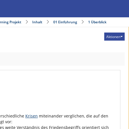
rning Projekt
Inhalt
01 Einführung
1 Überblick
Aktionen
erschiedliche
Krisen
miteinander verglichen, die auf den
gt vor:
ses weite Verständnis des Friedensbegriffs orientiert sich