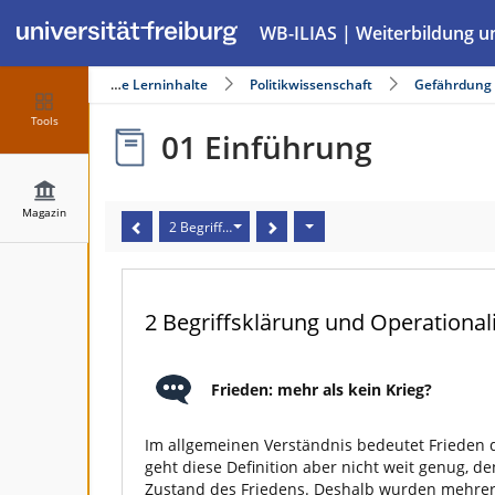
WB-ILIAS | Weiterbildung u
agazin
offene Lerninhalte
Politikwissenschaft
Gefährdung d
Tools
01 Einführung
Magazin
2 Begriffsklärung und Operationalisierung (2/3)
2 Begriffsklärung und Operationali
Frieden: mehr als kein Krieg?
Im allgemeinen Verständnis bedeutet Frieden d
geht diese Definition aber nicht weit genug, de
Zustand des Friedens. Deshalb wurden mehrere 