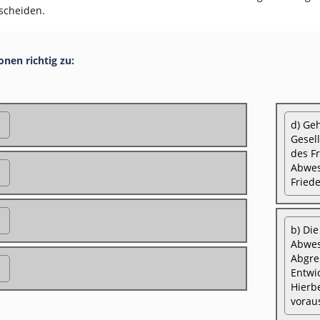
scheiden.
onen richtig zu:
d) Geh
Gesel
des F
Abwes
Friede
b) Di
Abwes
Abgre
Entwi
Hierb
vorau