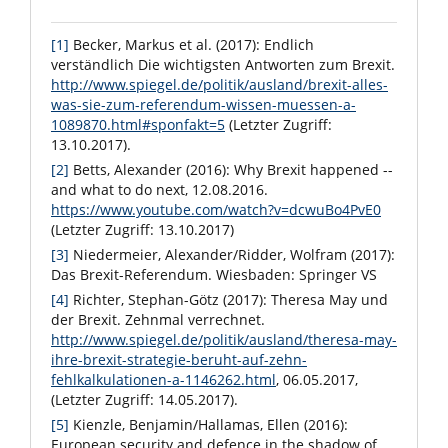
[1]
Becker, Markus et al. (2017): Endlich
verständlich Die wichtigsten Antworten zum Brexit.
http://www.spiegel.de/politik/ausland/brexit-alles-
was-sie-zum-referendum-wissen-muessen-a-
1089870.html#sponfakt=5
(Letzter Zugriff:
13.10.2017).
[2]
Betts, Alexander (2016): Why Brexit happened --
and what to do next, 12.08.2016.
https://www.youtube.com/watch?v=dcwuBo4PvE0
(Letzter Zugriff: 13.10.2017)
[3]
Niedermeier, Alexander/Ridder, Wolfram (2017):
Das Brexit-Referendum. Wiesbaden: Springer VS
[4]
Richter, Stephan-Götz (2017): Theresa May und
der Brexit. Zehnmal verrechnet.
http://www.spiegel.de/politik/ausland/theresa-may-
ihre-brexit-strategie-beruht-auf-zehn-
fehlkalkulationen-a-1146262.html
, 06.05.2017,
(Letzter Zugriff: 14.05.2017).
[5]
Kienzle, Benjamin/Hallamas, Ellen (2016):
European security and defence in the shadow of