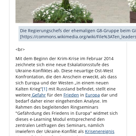
Die Regierungschefs der ehemaligen G8-Gruppe beim Gipf
[https://commons.wikimedia.org/wiki/File%3ATen_leade
<br>
Mit dem Beginn der Krim-Krise im Februar 2014
zeichnete sich eine neue Eskalationsstufe des
Ukraine-Konfliktes ab. Diese neuartige Ost-West
Konfrontation, die den Anschein erweckt, als dass
sich Europa und der Westen „in einem neuen
Kalten Krieg“
[1]
mit Russland befindet, stellt eine
weitere
Gefahr
für den
Frieden
in
Europa
dar und
bedarf daher einer eingehenden Analyse. Im
Rahmen des begleitenden Ringseminars
"Gefährdung des Friedens in Europa" widmet sich
dieses e-Learning Modul entsprechend den
zentralen Leitfragen des Seminars, nämlich
inwiefern der Ukraine-Konflikt als
Krisenereignis